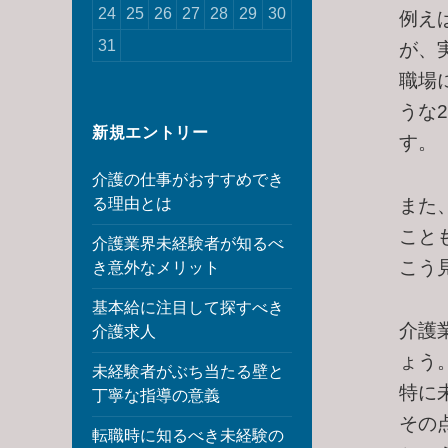
24
25
26
27
28
29
30
例え
31
が、
職場
うな
新規エントリー
す。
介護の仕事がおすすめでき
また
る理由とは
こと
介護業界未経験者が知るべ
こう
き意外なメリット
基本給に注目して探すべき
介護
介護求人
ょう
未経験者がぶち当たる壁と
特に
丁寧な指導の意義
その
転職時に知るべき未経験の